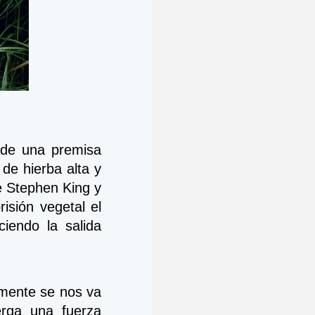
e de una premisa 
e hierba alta y 
 Stephen King y 
sión vegetal el 
iendo la salida 
amente se nos va 
rga una fuerza 