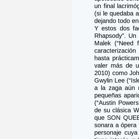
un final lacrimó
(si le quedaba a
dejando todo en
Y estos dos fac
Rhapsody”. Un 
Malek (“Need f
caracterización
hasta prácticam
valer más de un
2010) como John
Gwylin Lee (“Isl
a la zaga aún 
pequeñas aparic
(“Austin Powers
de su clásica W
que SON QUEEN.
sonara a ópera f
personaje cuya 