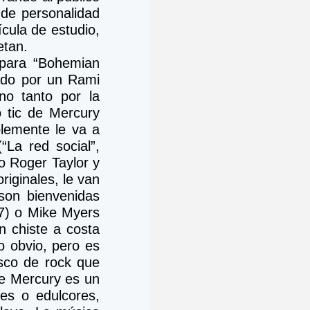
 de personalidad 
cula de estudio, 
etan.
 para “Bohemian 
do por un Rami 
o tanto por la 
 tic de Mercury 
lemente le va a 
La red social”, 
 Roger Taylor y 
iginales, le van 
on bienvenidas 
7) o Mike Myers 
 chiste a costa 
 obvio, pero es 
co de rock que 
ie Mercury es un 
es o edulcores, 