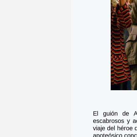
El guión de A
escabrosos y ac
viaje del héroe 
apoteósico conci