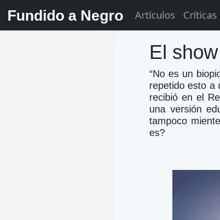
Fundido a Negro
Artículos
Críticas
El show
“No es un biopi
repetido esto a 
recibió en el R
una versión edu
tampoco miente
es?