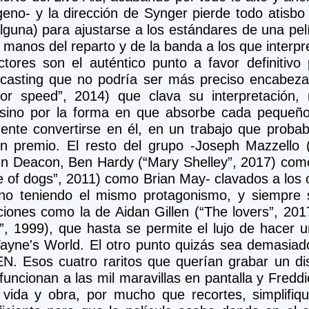
geno- y la dirección de Synger pierde todo atisbo
lguna) para ajustarse a los estándares de una pelí
 manos del reparto y de la banda a los que interpr
tores son el auténtico punto a favor definitivo
casting que no podría ser más preciso encabeza
or speed”, 2014) que clava su interpretación, n
 sino por la forma en que absorbe cada pequeño
ente convertirse en él, en un trabajo que probab
 premio. El resto del grupo -Joseph Mazzello (“
 Deacon, Ben Hardy (“Mary Shelley”, 2017) como
e of dogs”, 2011) como Brian May- clavados a los or
no teniendo el mismo protagonismo, y siempre s
iones como la de Aidan Gillen (“The lovers”, 201
”, 1999), que hasta se permite el lujo de hacer un
ayne's World. El otro punto quizás sea demasiado
 Esos cuatro raritos que querían grabar un dis
uncionan a las mil maravillas en pantalla y Fredd
vida y obra, por mucho que recortes, simplifiqu