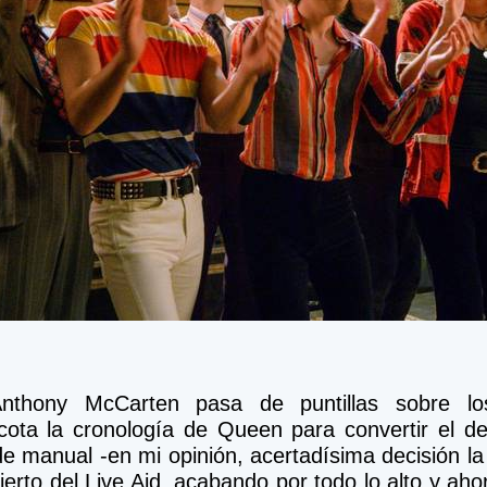
nthony McCarten pasa de puntillas sobre los
ota la cronología de Queen para convertir el d
de manual -en mi opinión, acertadísima decisión la 
erto del Live Aid, acabando por todo lo alto y ahor