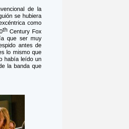
encional de la 
guión se hubiera 
excéntrica como 
th
0
 Century Fox 
ía que ser muy 
spido antes de 
es lo mismo que 
 había leído un 
 de la banda que 