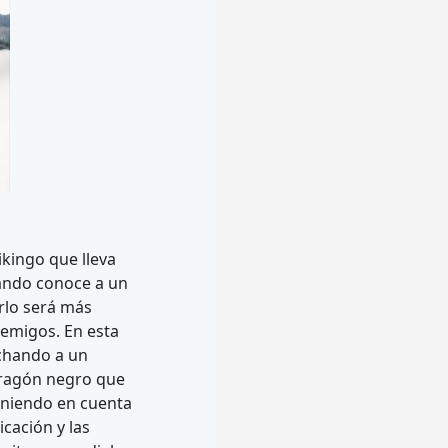
ikingo que lleva
ando conoce a un
rlo será más
enemigos. En esta
echando a un
 dragón negro que
eniendo en cuenta
cación y las