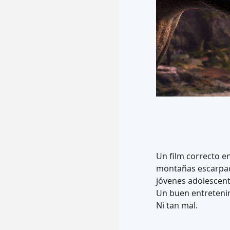
Un film correcto e
montañas escarpad
jóvenes adolescen
Un buen entretenim
Ni tan mal.