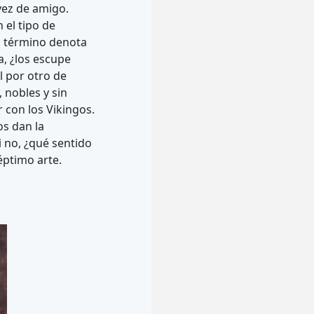
vez de amigo.
 el tipo de
l término denota
, ¿los escupe
l por otro de
 nobles y sin
 con los Vikingos.
s dan la
i no, ¿qué sentido
éptimo arte.