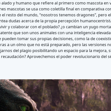
re alado y humano que refiere al primero como mascota en 
nes mascotas se usa como coletilla final en comparativa con
 el resto del mundo, “nosotros tenemos dragones”, pero e
ntea dudas acerca de la propia percepción humanocentrista
ivir y colaborar con el poblado? ¿o cambian un yugo morta
tente que son unos animales con una inteligencia elevada,
 pueden tomar sus propias decisiones, como la de coexistir
as a un olmo que no está preparado, pero las versiones no
arnos del plagio posibilitando un espacio para la mejora, s
la recaudación? Aprovechemos el poder revolucionario del s