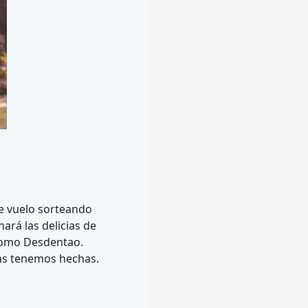
de vuelo sorteando
rá las delicias de
como Desdentao.
las tenemos hechas.